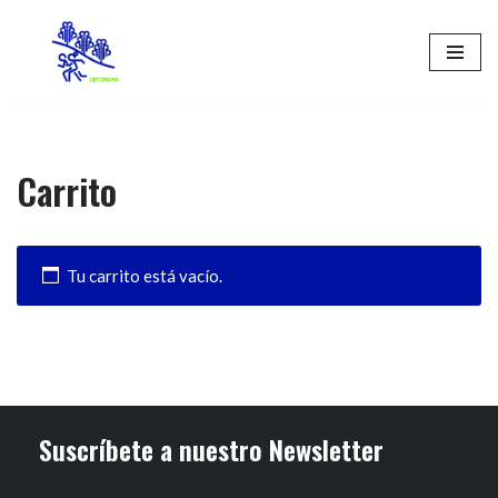
Saltar
al
contenido
Carrito
Tu carrito está vacío.
Suscríbete a nuestro Newsletter