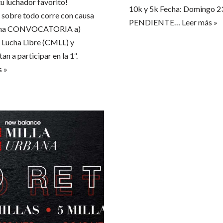
 tu luchador favorito!
10k y 5k Fecha: Domingo 2
sobre todo corre con causa
PENDIENTE…
Leer más »
xicana CONVOCATORIA a)
 Lucha Libre (CMLL) y
n a participar en la 1ª.
s »