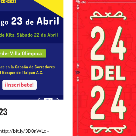
023
 http://bit.ly/3D8nWLc –